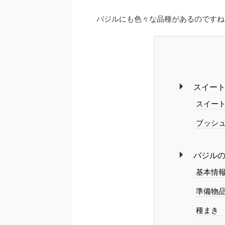
バジルにも色々な品種があるのですね
スイー
スイー
ブッシ
バジル
基本情
準備物
種まき