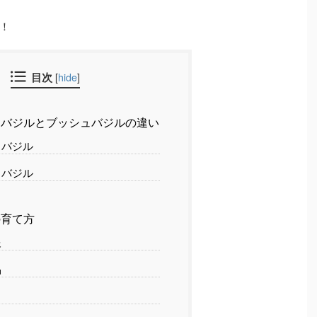
！
目次
[
hide
]
トバジルとブッシュバジルの違い
トバジル
ュバジル
の育て方
報
品