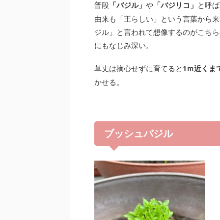
普段
「バジル」
や
「バジリコ」
と呼ば
由来も「王らしい」という言葉から来
ジル」と言われて想像するのがこちら
にもなじみ深い。
草丈は摘心せずに育てると
1ｍ近くま
かせる。
ブッシュバジル