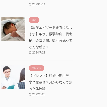
2023/5/14
日常
【出産エピソード正直に話し
ます】破水、微弱陣痛、促進
剤、会陰切開、吸引分娩って
どんな感じ？
2024/7/28
プレママ
【プレママ】妊娠中期に破
水？尿漏れ？分からなくて焦
った体験談
2022/8/23