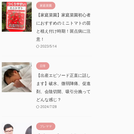
家庭菜園
【家庭菜園】家庭菜園初心者
におすすめのミニトマトの苗
と植え付け時期！斑点病に注
意！
2023/5/14
日常
【出産エピソード正直に話し
ます】破水、微弱陣痛、促進
剤、会陰切開、吸引分娩って
どんな感じ？
2024/7/28
プレママ