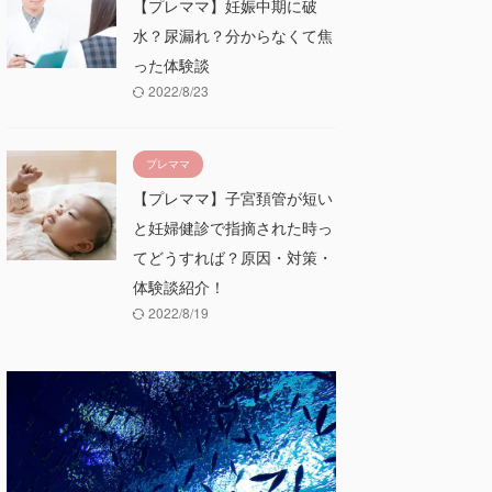
【プレママ】妊娠中期に破
水？尿漏れ？分からなくて焦
った体験談
2022/8/23
プレママ
【プレママ】子宮頚管が短い
と妊婦健診で指摘された時っ
てどうすれば？原因・対策・
体験談紹介！
2022/8/19