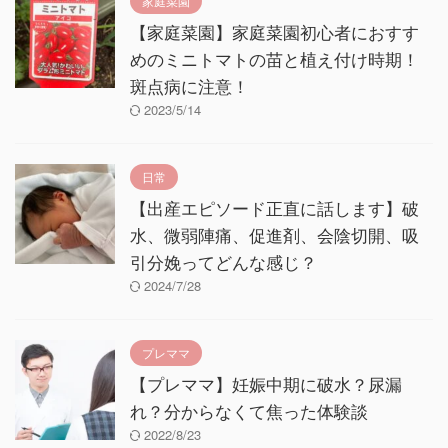
家庭菜園
【家庭菜園】家庭菜園初心者におすす
めのミニトマトの苗と植え付け時期！
斑点病に注意！
2023/5/14
日常
【出産エピソード正直に話します】破
水、微弱陣痛、促進剤、会陰切開、吸
引分娩ってどんな感じ？
2024/7/28
プレママ
【プレママ】妊娠中期に破水？尿漏
れ？分からなくて焦った体験談
2022/8/23