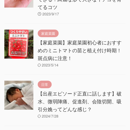
てるコツ
2023/9/17
家庭菜園
【家庭菜園】家庭菜園初心者におすす
めのミニトマトの苗と植え付け時期！
斑点病に注意！
2023/5/14
日常
【出産エピソード正直に話します】破
水、微弱陣痛、促進剤、会陰切開、吸
引分娩ってどんな感じ？
2024/7/28